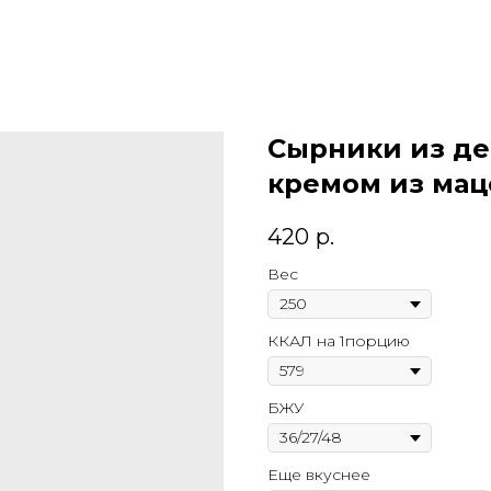
Сырники из де
кремом из мац
420
р.
Вес
ККАЛ на 1порцию
БЖУ
Еще вкуснее