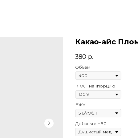
Какао-айс Пло
380
р.
Объем
ККАЛ на 1порцию
БЖУ
Добавьте +80