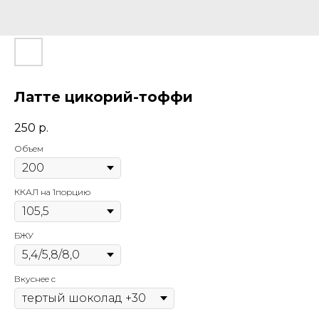
Латте цикорий-тоффи
250
р.
Объем
ККАЛ на 1порцию
БЖУ
Вкуснее с