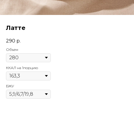
Латте
290
р.
Объем
ККАЛ на 1порцию
БЖУ