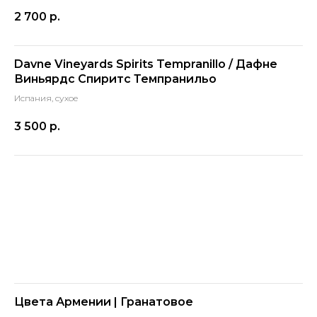
2 700
р.
Davne Vineyards Spirits Tempranillo / Дафне
Виньярдс Спиритс Темпранильо
Испания, сухое
3 500
р.
Цвета Армении | Гранатовое