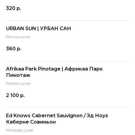
320
р.
URBAN SUN | УРБАН САН
Россия, сухое
360
р.
Afrikaa Park Pinotage | Африкаа Парк
Пинотаж
Россия, сухое
2 100
р.
Ed Knows Cabernet Sauvignon / Эд Ноуз
Каберне Совиньон
Молдова, сухое