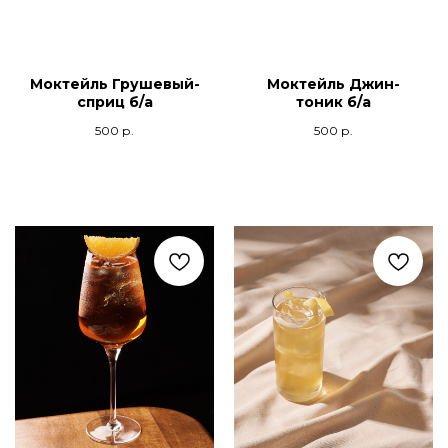
Моктейль Грушевый-
Моктейль Джин-
сприц б/а
тоник б/а
500
р.
500
р.