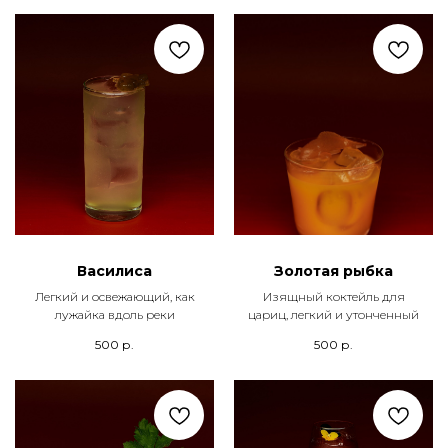
Василиса
Золотая рыбка
Легкий и освежающий, как
Изящный коктейль для
лужайка вдоль реки
цариц, легкий и утонченный
500
р.
500
р.