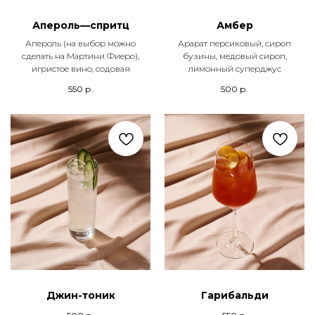
Апероль—спритц
Амбер
Апероль (на выбор можно
Арарат персиковый, сироп
сделать на Мартини Фиеро),
бузины, медовый сироп,
игристое вино, содовая
лимонный суперджус
550
р.
500
р.
Джин-тоник
Гарибальди