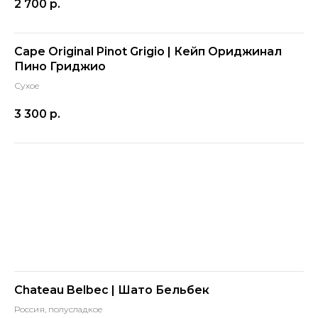
2 700
р.
Cape Original Pinot Grigio | Кейп Ориджинал
Пино Гриджио
Сухое
3 300
р.
Chateau Belbec | Шато Бельбек
Россия, полусладкое