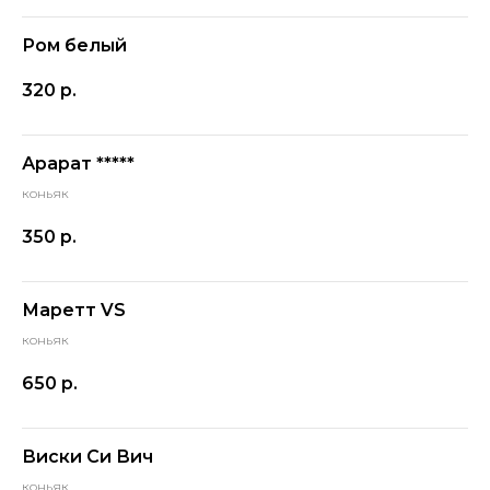
Ром белый
320
р.
Арарат *****
коньяк
350
р.
Маретт VS
коньяк
650
р.
Виски Си Вич
коньяк