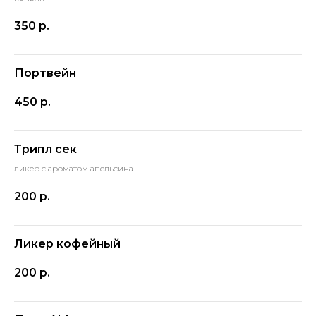
350
р.
Портвейн
450
р.
Трипл сек
ликёр с ароматом апельсина
200
р.
Ликер кофейный
200
р.