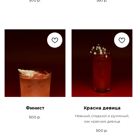
500
р.
550
р.
Финист
Красна девица
Нежный, сладкий и румяный,
500
р.
как красная девица
500
р.