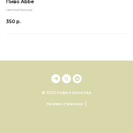
Пиво Abbe
светлое/темное
350
р.
© 2023 Кофе и Шоколад
На верх страницы