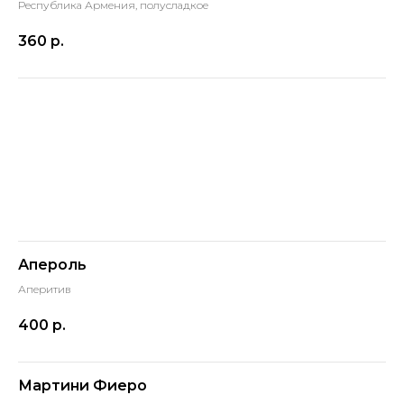
Республика Армения, полусладкое
360
р.
Апероль
Аперитив
400
р.
Мартини Фиеро