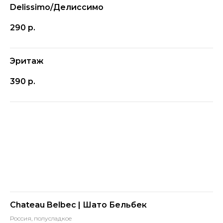
Delissimo/Делиссимо
290
р.
Эритаж
390
р.
Chateau Belbec | Шато Бельбек
Россия, полусладкое