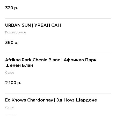
320
р.
URBAN SUN | УРБАН САН
Россия, сухое
360
р.
Afrikaa Park Chenin Blanc | Африкаа Парк
Шенен Блан
Сухое
2 100
р.
Ed Knows Chardonnay | Эд Ноуз Шардоне
Сухое