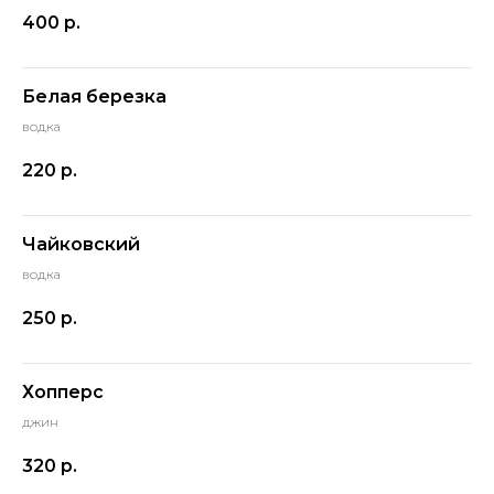
400
р.
Белая березка
водка
220
р.
Чайковский
водка
250
р.
Хопперс
джин
320
р.