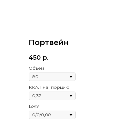
Портвейн
450
р.
Объем
ККАЛ на 1порцию
БЖУ